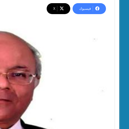
فيسبوك
‫X