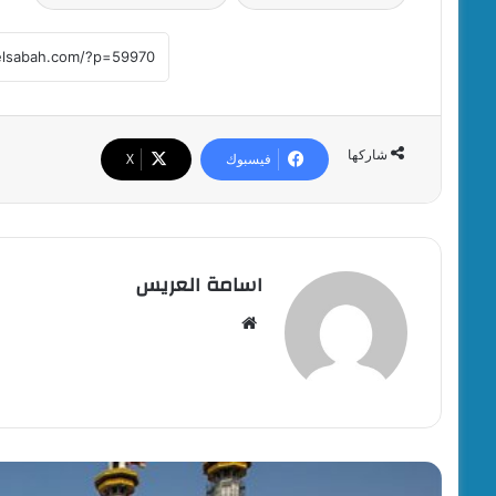
شاركها
فيسبوك
‫X
اسامة العريس
موقع
الويب