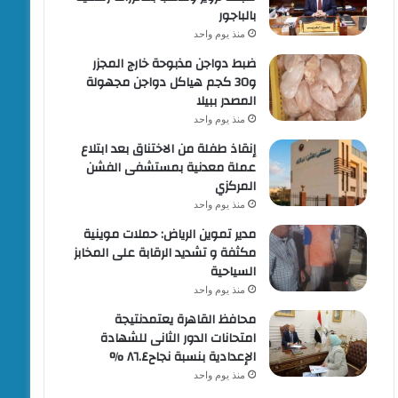
بالباجور
منذ يوم واحد
ضبط دواجن مذبوحة خارج المجزر
و30 كجم هياكل دواجن مجهولة
المصدر ببيلا
منذ يوم واحد
إنقاذ طفلة من الاختناق بعد ابتلاع
عملة معدنية بمستشفى الفشن
المركزي
منذ يوم واحد
مدير تموين الرياض: حملات موينية
مكثفة و تشديد الرقابة على المخابز
السياحية
منذ يوم واحد
محافظ القاهرة يعتمدنتيجة
امتحانات الدور الثانى للشهادة
الإعدادية بنسبة نجاح٨٦.٤ %
منذ يوم واحد