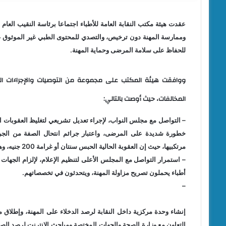
عقدت هيئة مكتب النقابة العامة للأطباء اجتماعا برئاسة النقيب العا
وممارسة المهنة دون ترخيص، والتصدي للمحتوى الطبي غير الموثوق عل
للحفاظ على سلامة المرضى وحماية المهنة.
ووافقت هيئة المكتب على مجموعة من التوصيات والإجراءات التي
المخالفات، حيث أوصت بالتالي:
– التواصل مع مجلس النواب، لإجراء تعديل تشريعي لتغليظ العقوبات 
خطورة شديدة على المرضى، واعتبار جرائم انتحال الصفة من الجر
مرتكبيها، حيث إن العقوبة الحالية الحبس سنتان أو غرامة 200 جنيه، وهو مبلغ ضئيل جدا مقارنة بالجريمة التي ارتُكبت.
– استمرار التواصل مع المجلس الأعلى لتنظيم الإعلام، لإلزام الجهات
أطباء يحملون تصريح مزاولة المهنة، ويتحدثون في تخصصاتهم.
–
إنشاء وحدة مركزية داخل النقابة لرصد الدخلاء على المهنة، وإطلاق م
التعاون مع وزارة الصحة والجهات المختصة ومباحث الإنترنت لرصد ال