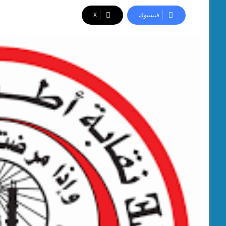
فيسبوك
‫X