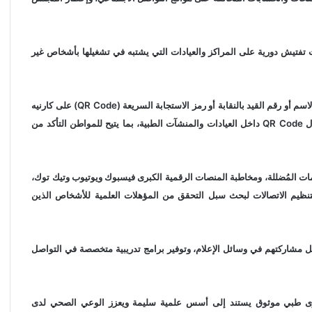
ت تفتيش دورية على المراكز والعيادات التي يشتبه في تشغيلها بأشخاص غير
– إنشاء تطبيق رسمي للنقابة يتيح التحقق من هوية الطبيب من خلال الاسم أو رقم القيد بالنقابة أو رمز الاستجابة السريعة (QR Code) على كارنيه
العضوية، بالإضافة إلى دراسة تطبيق نظام للتحقق الإلكتروني من خلال QR Code داخل العيادات والمنشآت الطبية، بما يتيح للمواطن التأكد من
ات المُضللة، ومخاطبة المنصات الرقمية الكبرى فيسبوك ويوتيوب وتيك توك،
لتنظيم الاتصالات لبحث سبل التحقق من المؤهلات العلمية للأشخاص الذين
يل مشاركتهم في وسائل الإعلام، وتوفير برامج تدريبية متخصصة في التواصل
حتوى طبي موثوق يستند إلى أسس علمية سليمة ويعزز الوعي الصحي لدى