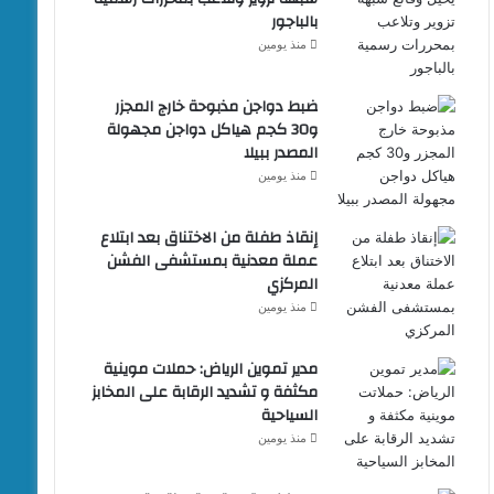
بالباجور
منذ يومين
ضبط دواجن مذبوحة خارج المجزر
و30 كجم هياكل دواجن مجهولة
المصدر ببيلا
منذ يومين
إنقاذ طفلة من الاختناق بعد ابتلاع
عملة معدنية بمستشفى الفشن
المركزي
منذ يومين
مدير تموين الرياض: حملات موينية
مكثفة و تشديد الرقابة على المخابز
السياحية
منذ يومين