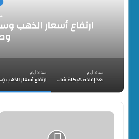
منذ 3
ارتفاع أسعار الذهب و
وط
منذ 3 أيام
منذ 3 أيام
بعد إعادة هيكلة شاملة.. ERG Developments تدشن مرحلة جديدة من النمو بدعم مالي بقيمة 700 مليون جنيه
ارتفاع أسعار الذهب وسط ترقب محاد
الاتوبيس
الترددي
BRT
يخصيص