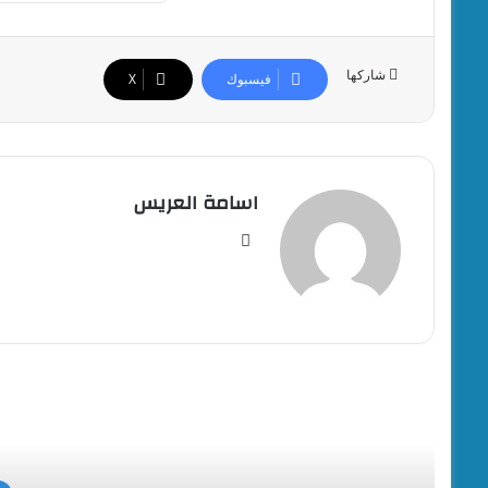
شاركها
فيسبوك
‫X
اسامة العريس
موقع
الويب
أقرأ