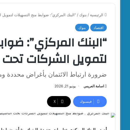
الرئيسية
/
بنوك
/
“البنك المركزي”: ضوابط منح التسهيلات لتمويل
اقتصاد
بنوك
“البنك المركزي”: ضوا
لتمويل الشركات تحت 
ضرورة ارتباط الائتمان بأغراض محددة ومت
اسامة العريس
يونيو 21, 2026
فيسبوك
‫X
أصدر البنك المركزي تعليمات جديدة للبنوك بشأن ضوابط من