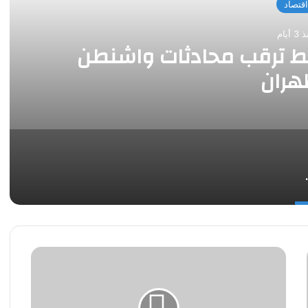
اقتصاد
 أيام
سط ترقب محادثات واشنطن
هران
ثات واشنطن وطهران
حزب
الأحرار
الاشتراكيين
يعلن