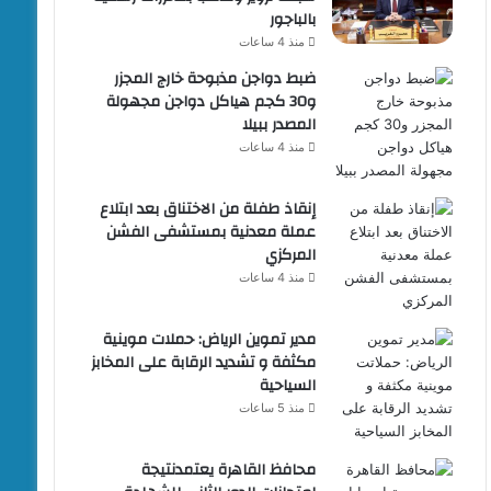
بالباجور
منذ 4 ساعات
ضبط دواجن مذبوحة خارج المجزر
و30 كجم هياكل دواجن مجهولة
المصدر ببيلا
منذ 4 ساعات
إنقاذ طفلة من الاختناق بعد ابتلاع
عملة معدنية بمستشفى الفشن
المركزي
منذ 4 ساعات
مدير تموين الرياض: حملات موينية
مكثفة و تشديد الرقابة على المخابز
السياحية
منذ 5 ساعات
محافظ القاهرة يعتمدنتيجة