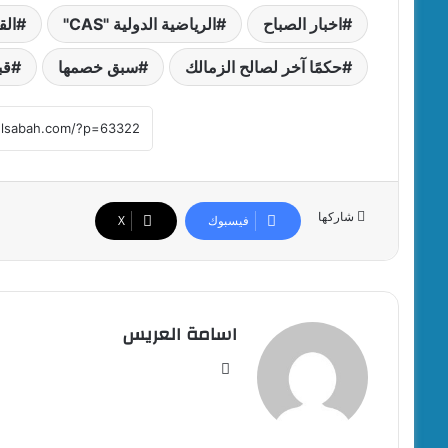
اخبار الصباح
الرياضية الدولية "CAS"
الق
حكمًا آخر لصالح الزمالك
سبق خصمها
قب
شاركها
فيسبوك
‫X
اسامة العريس
موقع
الويب