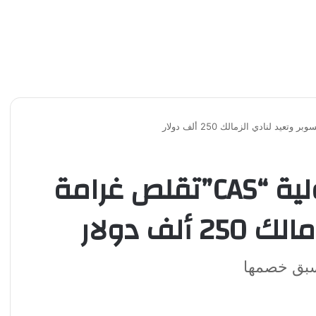
المحكمة الرياضية الدولية “CAS”تقلص غرامة
لف دولار
 سبق خصمها