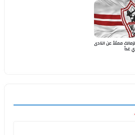
لزمالك ممثلاً عن النادى
ي غداً