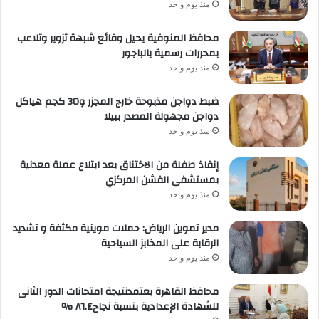
منذ يوم واحد
محافظ المنوفية يحيل وقائع شبهة تزوير وتلاعب
بمحررات رسمية بالباجور
منذ يوم واحد
ضبط دواجن مذبوحة خارج المجزر و30 كجم هياكل
دواجن مجهولة المصدر ببيلا
منذ يوم واحد
إنقاذ طفلة من الاختناق بعد ابتلاع عملة معدنية
بمستشفى الفشن المركزي
منذ يوم واحد
مدير تموين الرياض: حملات موينية مكثفة و تشديد
الرقابة على المخابز السياحية
منذ يوم واحد
محافظ القاهرة يعتمدنتيجة امتحانات الدور الثانى
للشهادة الإعدادية بنسبة نجاح٨٦.٤ %