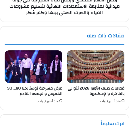
ميدانية لمتابعة الاستعدادات النهائية لتسليم مشروعات
الاستعدادات
المياه والصرف الصحي ببنها وكفر شكر
النهائية
لتسليم
مشروعات
المياه
مقالات ذات صلة
والصرف
الصحي
ببنها
وكفر
شكر
فعاليات صيف الأوبرا 2026 تتوالى
عرض مسرحية نوستالجيا 80… 90
بالقاهرة والإسكندرية
الخميس والجمعه القادم
منذ أسبوع واحد
منذ أسبوع واحد
اترك تعليقاً