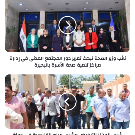
نائب
وزير
الصحة
تبحث
تعزيز
دور
المجتمع
المدني
في
نائب وزير الصحة تبحث تعزيز دور المجتمع المدني في إدارة
إدارة
مراكز تنمية صحة الأسرة بالبحيرة
مراكز
تنمية
صحة
رئيس
الأسرة
الجهاز
بالبحيرة
التنفيذي
ورئيس
مياه
القليوبية
فى
جولة
ميدانية
رئيس الجهاز التنفيذي ورئيس مياه القليوبية فى جولة
لمتابعة