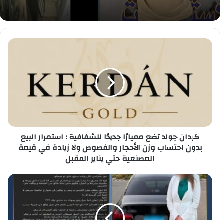
كردان
جولد
تضع
معيارًا
جديدًا
للشفافية
:
استمرار
البيع
كردان جولد تضع معيارًا جديدًا للشفافية : استمرار البيع
بدون
بدون احتساب وزن الأحجار والفصوص ولا زيادة في قيمة
احتساب
المصنعية حتي يناير المقبل
وزن
الأحجار
والفصوص
قيام
ولا
قائدة
زيادة
سيارة
في
"ملاكى"
قيمة
بالسماح