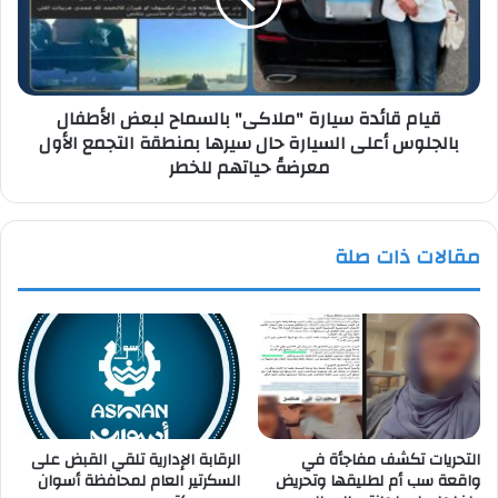
المصنعية
لبعض
حتي
الأطفال
يناير
بالجلوس
المقبل
أعلى
قيام قائدة سيارة "ملاكى" بالسماح لبعض الأطفال
السيارة
بالجلوس أعلى السيارة حال سيرها بمنطقة التجمع الأول
حال
معرضةً حياتهم للخطر
سيرها
بمنطقة
التجمع
الأول
مقالات ذات صلة
معرضةً
حياتهم
للخطر
التحريات تكشف مفاجأة في
الرقابة الإدارية تلقي القبض على
واقعة سب أم لطليقها وتحريض
السكرتير العام لمحافظة أسوان