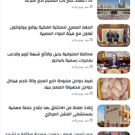
12 أغسط…فتح باب التقديم لحج القرعة
منذ يوم واحد
الجهاز المصري للملكية الفكرية يوقع بروتوكول
تعاون مع هيئة الدواء المصرية
منذ يوم واحد
محافظ المنوفية يحيل وقائع شبهة تزوير وتلاعب
بمحررات رسمية بالباجور
منذ يوم واحد
ضبط دواجن مذبوحة خارج المجزر و30 كجم هياكل
دواجن مجهولة المصدر ببيلا
منذ يوم واحد
إنقاذ طفلة من الاختناق بعد ابتلاع عملة معدنية
بمستشفى الفشن المركزي
منذ يوم واحد
مدير تموين الرياض: حملات موينية مكثفة و تشديد