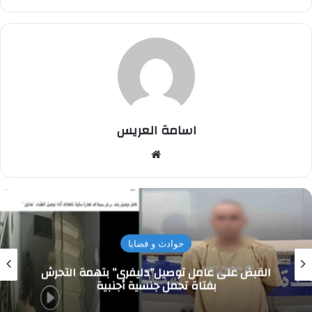
اسامة العريس
موقع
الويب
حوادث و قضايا
القبض على عامل توصيل”دليفرى” بتهمة التحرش
بفتاة تحمل جنسية أجنبية