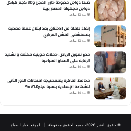
ضبط دواجن مذبوحة خارج المجزر و30 كجم هياكل
دواجن مجهولة المصدر ببيلا
منذ 13 ساعة
إنقاذ طفلة من الاختناق بعد ابتلاع عملة معدنية
بمستشفى الفشن المركزي
منذ 13 ساعة
مدير تموين الرياض: حملات موينية مكثفة و تشديد
الرقابة على المخابز السياحية
منذ 14 ساعة
محافظ القاهرة يعتمدنتيجة امتحانات الدور الثانى
للشهادة الإعدادية بنسبة نجاح٨٦.٤ %
منذ 14 ساعة
© حقوق النشر 2026، جميع الحقوق محفوظة | لموقع اخبار الصباح