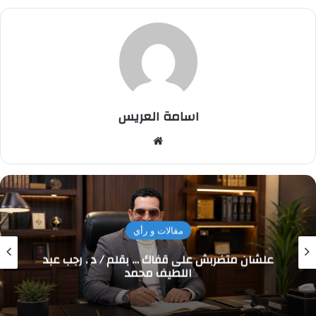
اسامة العريس
موقع
الويب
مقالات و رأي
لى قفاك … بقلم / د . رجب عبد
علمني الزلزال …
اللطيف محمد