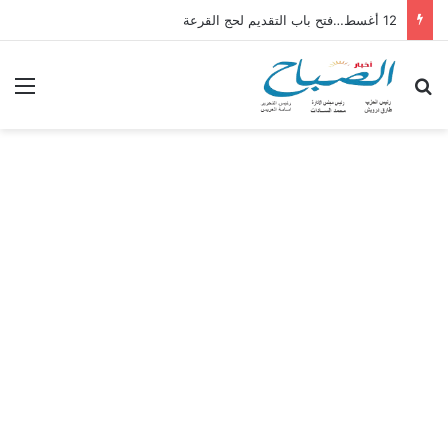
12 أغسط…فتح باب التقديم لحج القرعة
بحث عن
الق