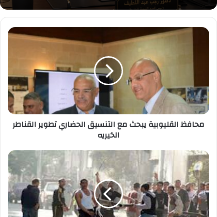
محافظ
القليوبية
يبحث
مع
التنسيق
الحضاري
تطوير
القناطر
الخيريه
محافظ القليوبية يبحث مع التنسيق الحضاري تطوير القناطر
الخيريه
حبس
عامان
مع
الشغل
للمتهمين
بالتشاجر
والبلطجة