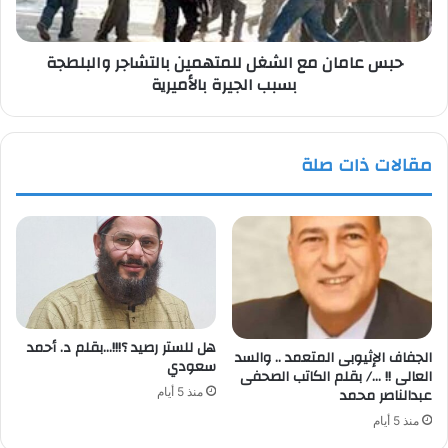
بسبب
الجيرة
حبس عامان مع الشغل للمتهمين بالتشاجر والبلطجة
بالأميرية
بسبب الجيرة بالأميرية
مقالات ذات صلة
هل للستر رصيد ؟!!!…بقلم د. أحمد
الجفاف الإثيوبى المتعمد .. والسد
سعودي
العالى !! …/ بقلم الكاتب الصحفى
عبدالناصر محمد
منذ 5 أيام
منذ 5 أيام