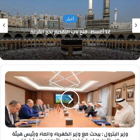
أخبار
12 أغسط…فتح باب التقديم لحج القرعة
وزير
البترول
:
يبحث
مع
وزير
الكهرباء
والماء
ورئيس
وزير البترول : يبحث مع وزير الكهرباء والماء ورئيس هيئة
هيئة
الاستثمار