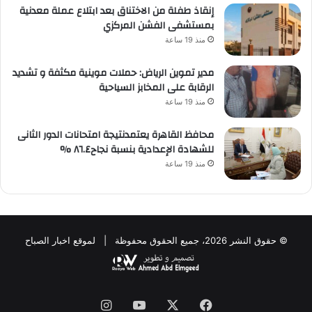
إنقاذ طفلة من الاختناق بعد ابتلاع عملة معدنية
بمستشفى الفشن المركزي
منذ 19 ساعة
مدير تموين الرياض: حملات موينية مكثفة و تشديد
الرقابة على المخابز السياحية
منذ 19 ساعة
محافظ القاهرة يعتمدنتيجة امتحانات الدور الثانى
للشهادة الإعدادية بنسبة نجاح٨٦.٤ %
منذ 19 ساعة
© حقوق النشر 2026، جميع الحقوق محفوظة | لموقع اخبار الصباح
فيسبوك
‫X
‫YouTube
انستقرام