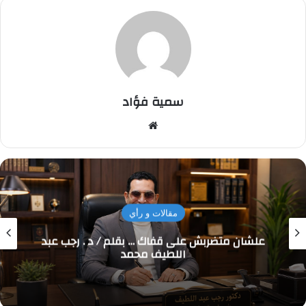
سمية فؤاد
موقع
الويب
مقالات و رأي
علشان متضربش على قفاك … بقلم / د . رجب عبد
اللطيف محمد