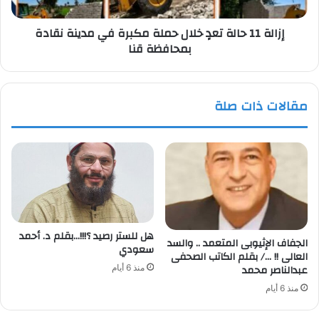
في
مدينة
إزالة 11 حالة تعدٍ خلال حملة مكبرة في مدينة نقادة
نقادة
بمحافظة قنا
بمحافظة
قنا
مقالات ذات صلة
هل للستر رصيد ؟!!!…بقلم د. أحمد
الجفاف الإثيوبى المتعمد .. والسد
سعودي
العالى !! …/ بقلم الكاتب الصحفى
عبدالناصر محمد
منذ 6 أيام
منذ 6 أيام