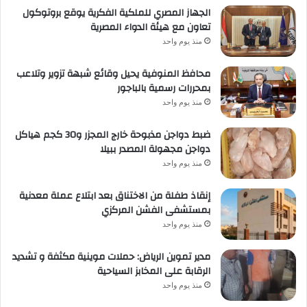
الجهاز المصري للملكية الفكرية يوقع بروتوكول
تعاون مع هيئة الدواء المصرية
منذ يوم واحد
محافظ المنوفية يحيل وقائع شبهة تزوير وتلاعب
بمحررات رسمية بالباجور
منذ يوم واحد
ضبط دواجن مذبوحة خارج المجزر و30 كجم هياكل
دواجن مجهولة المصدر ببيلا
منذ يوم واحد
إنقاذ طفلة من الاختناق بعد ابتلاع عملة معدنية
بمستشفى الفشن المركزي
منذ يوم واحد
مدير تموين الرياض: حملات موينية مكثفة و تشديد
الرقابة على المخابز السياحية
منذ يوم واحد